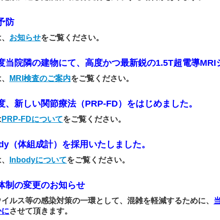
予防
は、
お知らせ
をご覧ください。
度当院隣の建物にて、高度かつ最新鋭の1.5T超電導MR
は、
MRI検査のご案内
をご覧ください。
度、新しい関節療法（PRP-FD）をはじめました。
は
PRP-FDについて
をご覧ください。
Body（体組成計）を採用いたしました。
は、
Inbodyについて
をご覧ください。
体制の変更のお知らせ
ウイルス等の感染対策の一環として、混雑を軽減するために、
かに
させて頂きます。