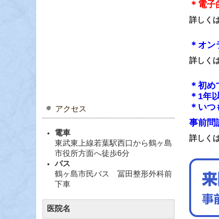
＊
電子
詳しく
＊
オン
詳しく
＊初め
＊1年
＊いつ
アクセス
事前問
電車
詳しく
東武東上線若葉駅西口から鶴ヶ島
市役所方面へ徒歩6分
バス
鶴ヶ島市民バス 冨田整形外科前
下車
医院名