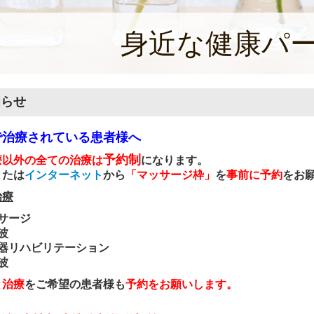
身近な健康パ
知らせ
で治療されている患者様へ
予約制
療以外の全ての治療は
になります。
または
インターネット
から
「マッサージ枠」
を
事前に予約
をお
治療
サージ
波
器
リハビリテーション
波
と治療
をご希望の患者様も
予約をお願いします。