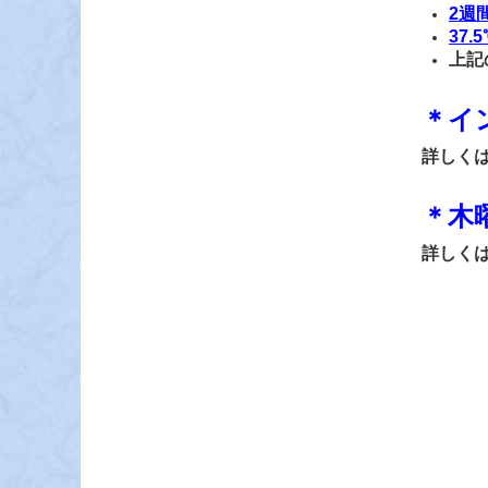
2週
37
上記
＊イ
詳しく
＊木
詳しく