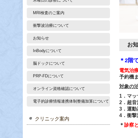
木曜日の診察について
MRI検査のご案内
衝撃波治療について
お知らせ
お
InBodyについて
＊2階
脳ドックについて
電気治
PRP-FDについて
予約機
対象の
オンライン資格確認について
1．マッ
電子的診療情報連携体制整備加算について
2．超音
3．
運動
4．衝撃
クリニック案内
＊
診察