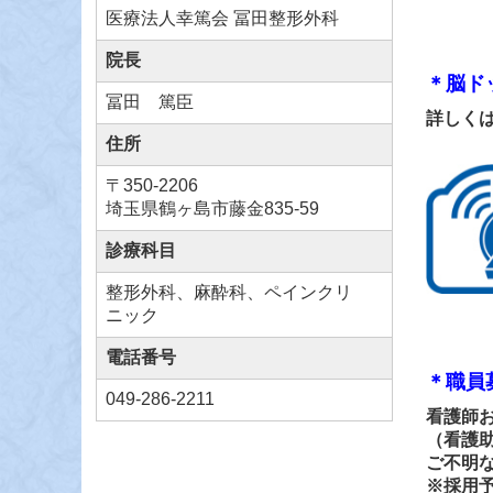
医療法人幸篤会 冨田整形外科
院長
＊脳ド
冨田 篤臣
詳しく
住所
〒
350-2206
埼玉県鶴ヶ島市藤金835-59
診療科目
整形外科、麻酔科、ペインクリ
ニック
電話番号
＊職員
049-286-2211
看護師
（看護
ご不明
※採用